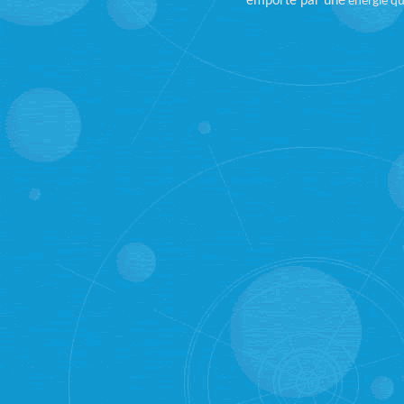
e
emporté par un
énergie qu