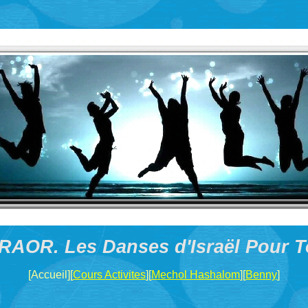
AOR. Les Danses d'Israël Pour 
[Accueil][
Cours Activites
][
Mechol Hashalom
][
Benny
]