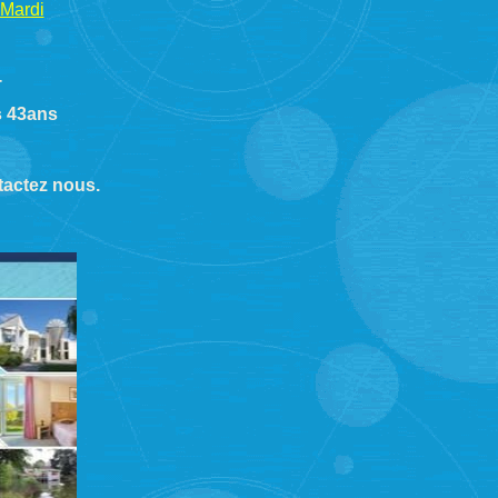
 Mardi
T
s 43ans
ntactez nous.