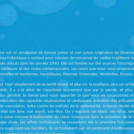
enne est un amalgame de danses juives et non juives originaires de divers
nse folklorique a surtout pour mission de conserver les vieilles traditions
ru
es débuts dans les années 1940. Elle est fondée sur des sources historiq
ns bibliques et des styles contemporains. Les cours que nous vous proposon
tionnelles et modernes, Hassidiques, Klezmer, Orientales, Yéménites, Druzes,
est tout simplement de se sentir vivant et
plus on la pratique, plus on se fam
-delà, il y a le désir de s'exprimer autrement que par la parole, et plus
plus général, la danse peut vous apporter ce que vous ne soupçonnez 
élioration des capacités respiratoires et cardiaques, entretien des articulat
o-vasculaires, lutte contre les méfaits de la sédentarité,
la danse révèle d
 met son âme, son esprit, son être.
On y exprime ses élans, ses refus, br
 du corps comme le battement du cœur, transposé dans la pulsation de la 
gie vitale.
L
es effets revitalisants se ressentent dès la première fois parc
r
n
t
e nous sont pas familiers.
Ils se traduisent pa
u
sentiment d’en
housias