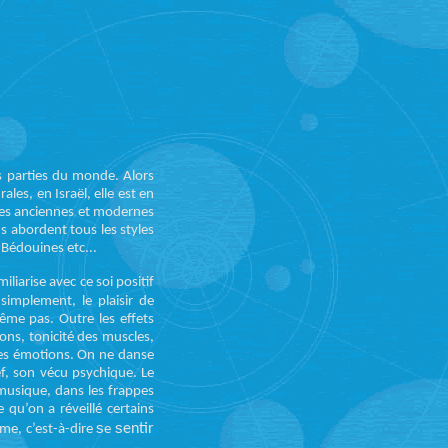
es parties du monde. Alors
rales, en Israël, elle est en
ues anciennes et modernes
s abordent tous les styles
 Bédouines etc...
iliarise avec ce soi positif
 simplement, le plaisir de
même pas.
Outre les effets
ions, tonicité des muscles,
es émotions.
On ne danse
ef, son vécu psychique.
Le
musique, dans les frappes
e qu’on a réveillé certains
s
s
entir
me, c’est-à-dire
e