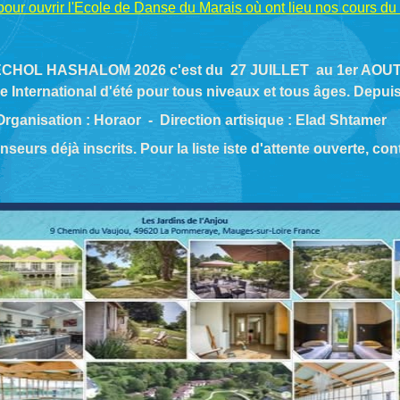
pour ouvrir l'Ecole de Danse du Marais où ont lieu nos cours du
CHOL HASHALOM 2026 c'est du 27 JUILLET au 1er AOU
e International d'été pour tous niveaux et tous âges. Depui
Organisation : Horaor - Direction artisique : Elad Shtamer
seurs déjà inscrits. Pour la liste iste d'attente ouverte, co